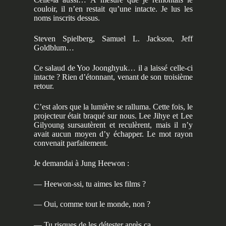
couloir, il n’en restait qu’une intacte. Je lus les
noms inscrits dessus.
Steven Spielberg, Samuel L. Jackson, Jeff
Goldblum…
Ce salaud de Yoo Joonghyuk… il a laissé celle-ci
intacte ? Rien d’étonnant, venant de son troisième
retour.
C’est alors que la lumière se ralluma. Cette fois, le
projecteur était braqué sur nous. Lee Jihye et Lee
Gilyoung sursautèrent et reculèrent, mais il n’y
avait aucun moyen d’y échapper. Le mot rayon
convenait parfaitement.
Je demandai à Jung Heewon :
— Heewon-ssi, tu aimes les films ?
— Oui, comme tout le monde, non ?
— Tu risques de les détester après ça.