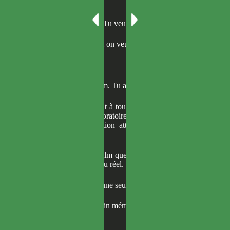
importante.
— …Tu es sérieux ? Tu veux qu’on affronte ça ?
— Il faut le vaincre si on veut sortir d’ici.
— Sortir ?
— On est dans un film. Tu as oublié ?
Un T-rex s’approchait à toute allure. Derrière lui,
on apercevait le laboratoire central de l’île. Un
hélicoptère d’évacuation attendait sur le toit du
bâtiment.
C’était un film. Un film que le maître du Donjon
du Cinéma avait rendu réel.
Il n’existait donc qu’une seule issue possible.
— Donnons-lui une fin mémorable.