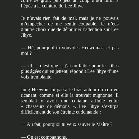
corne de groll, puis jeta un coup d’œil furtif à
l’épée à la ceinture de Lee Jihye.
Je n’avais rien fait de mal, mais je ne pouvais
m’empêcher de me sentir coupable. Je n’eus
d’autre choix que de détourner l’attention sur Lee
Jihye.
— Hé, pourquoi tu vouvoies Heewon-ssi et pas
moi ?
— Uh… c’est que… j’ai un faible pour les filles
plus âgées qui en jettent, répondit Lee Jihye d’une
voix tremblante.
Jung Heewon lui passa le bras autour du cou en
ricanant, comme si elle la trouvait mignonne. Il
semblait y avoir une certaine affinité entre
« chasseurs de démons ». Lee Jihye s’extirpa
difficilement de son étreinte et demanda :
— Au fait, pourquoi tu veux sauver le Maître ?
— On est compagnons.