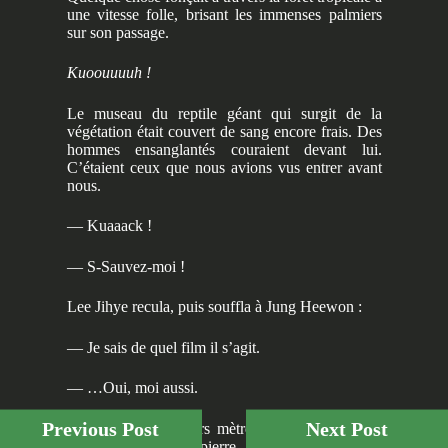
une vitesse folle, brisant les immenses palmiers
sur son passage.
Kuoouuuuh !
Le museau du reptile géant qui surgit de la
végétation était couvert de sang encore frais. Des
hommes ensanglantés couraient devant lui.
C’étaient ceux que nous avions vus entrer avant
nous.
— Kuaaack !
— S-Sauvez-moi !
Lee Jihye recula, puis souffla à Jung Heewon :
— Je sais de quel film il s’agit.
— …Oui, moi aussi.
Previous Post
Next Post
Un corps de plusieurs mètres de haut, une peau
aussi dure que la pierre, des muscles tendus