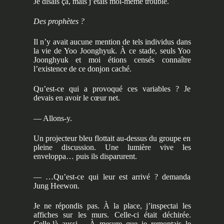
Je disais ça, mais j’étais moi-même troublé.
Des prophètes ?
Il n’y avait aucune mention de tels individus dans
la vie de Yoo Joonghyuk. À ce stade, seuls Yoo
Joonghyuk et moi étions censés connaître
l’existence de ce donjon caché.
Qu’est-ce qui a provoqué ces variables ? Je
devais en avoir le cœur net.
— Allons-y.
Un projecteur bleu flottait au-dessus du groupe en
pleine discussion. Une lumière vive les
enveloppa… puis ils disparurent.
— …Qu’est-ce qui leur est arrivé ? demanda
Jung Heewon.
Je ne répondis pas. À la place, j’inspectai les
affiches sur les murs. Celle-ci était déchirée.
Celle-là aussi… À mesure que je remontais le