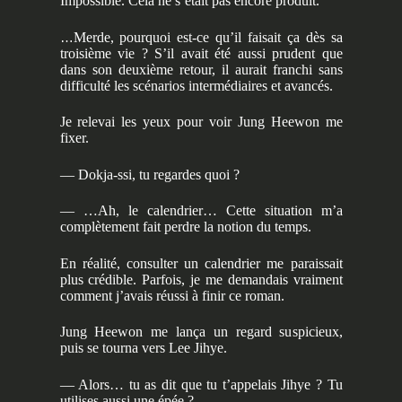
Impossible. Cela ne s’était pas encore produit.
…
Merde, pourquoi est-ce qu’il faisait ça dès sa
troisième vie ? S’il avait été aussi prudent que
dans son deuxième retour, il aurait franchi sans
difficulté les scénarios intermédiaires et avancés.
Je relevai les yeux pour voir Jung Heewon me
fixer.
— Dokja-ssi, tu regardes quoi ?
— …Ah, le calendrier… Cette situation m’a
complètement fait perdre la notion du temps.
En réalité, consulter un calendrier me paraissait
plus crédible. Parfois, je me demandais vraiment
comment j’avais réussi à finir ce roman.
Jung Heewon me lança un regard suspicieux,
puis se tourna vers Lee Jihye.
— Alors… tu as dit que tu t’appelais Jihye ? Tu
utilises aussi une épée ?