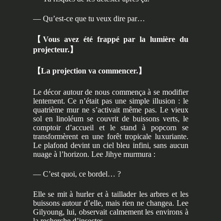
— Qu’est-ce que tu veux dire par…
【
Vous avez été frappé par la lumière du
projecteur.
】
【
La projection va commencer.
】
Le décor autour de nous commença à se modifier
lentement. Ce n’était pas une simple illusion : le
quatrième mur ne s’activait même pas. Le vieux
sol en linoléum se couvrit de buissons verts, le
comptoir d’accueil et le stand à popcorn se
transformèrent en une forêt tropicale luxuriante.
Le plafond devint un ciel bleu infini, sans aucun
nuage à l’horizon. Lee Jihye murmura :
— C’est quoi, ce bordel… ?
Elle se mit à hurler et à taillader les arbres et les
buissons autour d’elle, mais rien ne changea. Lee
Gilyoung, lui, observait calmement les environs à
la recherche d’insectes.