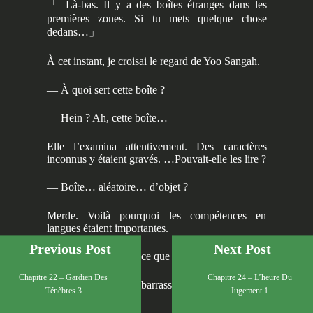
「
Là-bas. Il y a des boîtes étranges dans les
premières zones. Si tu mets quelque chose
dedans…
」
À cet instant, je croisai le regard de Yoo Sangah.
— À quoi sert cette boîte ?
— Hein ? Ah, cette boîte…
Elle l’examina attentivement. Des caractères
inconnus y étaient gravés. …Pouvait-elle les lire ?
— Boîte… aléatoire… d’objet ?
Merde. Voilà pourquoi les compétences en
langues étaient importantes.
Previous Post
Next Post
— Euh… Oui. C’est ce que ça veut dire, en effet.
Chapitre 22 – Gardien Des
Chapitre 24 – L’heure Du
J’étais légèrement embarrassé. Yoo Sangah s’écria
Ténèbres 3
Jugement 1
: