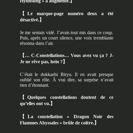
Hyunsung » a augmenté.
】
【
Le marque-page numéro deux a été
désactivé.
】
Je me sentais vidé. J’avais tout mis dans ce coup.
Puis, après un court silence, une voix tremblante
résonna dans l’air.
【…
C-Constellations… Vous avez vu ça ? J-
Je ne rêve pas, hein ?
】
C’était le dokkaebi Biryu. Il en avait presque
oublié son rôle. À vrai dire, sa surprise n’avait
rien d’étonnant.
【
Quelques constellations doutent de ce
qu’elles ont vu.
】
【
La constellation « Dragon Noir des
Flammes Abyssales » brûle de colère.
】