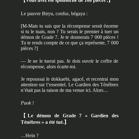
【
Vous avez été sponsorisé de 100 pièces .
】
Le pauvre Biryu, confus, bégaya :
[M-Mais tu sais que la récompense serait énorme
si tu le tuais, non ? Tu serais le premier à tuer un
démon de Grade 7. Je te donnerais 7 000 pièces !
Tu te rends compte de ce que ça représente, 7 000
pièces ?]
— Je ne le tuerai pas. Je dois ouvrir le coffre de
récompense, alors écarte-toi.
Je repoussai le dokkaebi, agacé, et recentrai mon
attention sur l’essentiel. Le Gardien des Ténèbres
n’était pas la raison de ma venue ici. Alors…
Puok !
【
Le démon de Grade 7 « Gardien des
Ténèbres » a été tué.
】
…
Hein ?