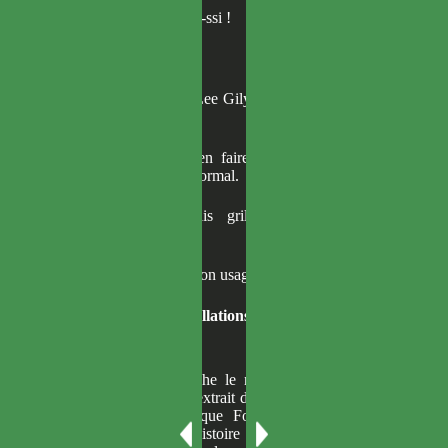
Vite, utilise-la, Dokja-ssi !
— …Vraiment ?
Hochement de tête
. Lee Gilyoung acquiesça avec
ferveur.
— Pas besoin de t’en faire. Tous les objets ici
sont pour toi. C’est normal.
Bon. Puisque j’étais grillé, autant le faire
rapidement.
— Merci, j’en ferai bon usage.
【
Quelques constellations approuvent votre
décision.
】
Je sortis de ma poche le noyau du démon de
Grade 7 que j’avais extrait du cadavre du gardien
des ténèbres ainsi que Foi Brisée, désormais
inutilisable. Dans l’histoire originale, l’utilisation