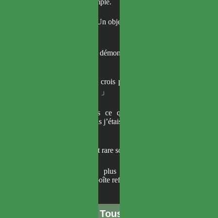
de cette boîte était simple.
「
Qui l’aurait cru ? Un objet en édition limitée…
contre des pièces.
」
Je plaçai le noyau du démon et Foi Brisée dans la
boîte.
「
Quoi ? Tu ne me crois pas ? Mets des objets
dedans et referme-la !
」
En réalité, j’ignorais ce que ces deux objets
allaient produire. Mais j’étais sûr d’une chose : ce
serait énorme.
「
Tu verras, un objet rare sortira à coup sûr !
」
Quelques secondes plus tard, une lumière
éclatante jaillit de la boîte refermée.
JGarden © 2025. Tous droits réservés.