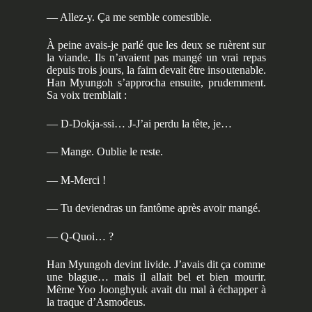
— Allez-y. Ça me semble comestible.
À peine avais-je parlé que les deux se ruèrent sur
la viande. Ils n’avaient pas mangé un vrai repas
depuis trois jours, la faim devait être insoutenable.
Han Myungoh s’approcha ensuite, prudemment.
Sa voix tremblait :
— D-Dokja-ssi… J-J’ai perdu la tête, je…
— Mange. Oublie le reste.
— M-Merci !
— Tu deviendras un fantôme après avoir mangé.
— Q-Quoi… ?
Han Myungoh devint livide. J’avais dit ça comme
une blague… mais il allait bel et bien mourir.
Même Yoo Joonghyuk avait du mal à échapper à
la traque d’Asmodeus.