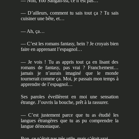
— Non, Yoo Sangah-ssi, ce n’est pas…
— D’ailleurs, comment tu sais tout ça ? Tu sais
cuisiner une bête, et…
— Ah, ça…
— C’est les romans fantasy, hein ? Je croyais bien
faire en apprenant l’espagnol…
— Je vois ! Tu as appris tout ça en lisant des
romans de fantasy, pas vrai ? Franchement…
jamais je n’aurais imaginé que le monde
tournerait comme ça. Moi, je passais mon temps à
apprendre de l’espagnol…
Ses paroles éveillèrent en moi une sensation
étrange. J’ouvris la bouche, prêt à la rassurer.
— C’est justement parce que tu as étudié les
langues étrangères que tu as pu comprendre la
langue démoniaque.
Bon, ce n’était pas très utile, mais c’était vrai.